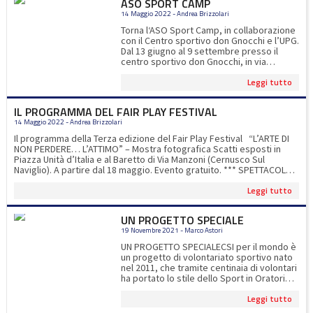
ASO SPORT CAMP
www.asocernusco.itper info
14 Maggio 2022 - Andrea Brizzolari
asosportcamp@gmail.com
Torna l‘ASO Sport Camp, in collaborazione
con il Centro sportivo don Gnocchi e l’UPG.
Dal 13 giugno al 9 settembre presso il
centro sportivo don Gnocchi, in via
Manzoni a Cernusco. Le novità di
Leggi tutto
quest'anno: corsi di padel e il pranzo
compreso nella quota d'iscrizione.Ogni
settimana i bambini potranno
IL PROGRAMMA DEL FAIR PLAY FESTIVAL
sperimentare 12 sport diversi, compresi il
14 Maggio 2022 - Andrea Brizzolari
padel e la piscina Quest’anno presentiamo
un ASO SPORT CAMP in formato maxi per
Il programma della Terza edizione del Fair Play Festival “L’ARTE DI
soddisfare la voglia dei nostri bambini e
NON PERDERE… L’ATTIMO” – Mostra fotografica Scatti esposti in
ragazzi di amicizia, divertimento e libertà.
Piazza Unità d’Italia e al Baretto di Via Manzoni (Cernusco Sul
Si parte il 13 giugno e si prosegue fino al 9
Naviglio). A partire dal 18 maggio. Evento gratuito. *** SPETTACOLO-
settembre. luglio. Sette settimane di
INTERVISTA A CESARE GALIMBERTI CinemaTeatro Agorà 24 maggio -
sport e gioco all’aria aperta. Iscrizione a
Leggi tutto
ore 21 Evento gratuito con prenotazione obbligatoria. Con la
numero chiuso Periodo 13 Giugno – 9
partecipazione di Carlo Genta, Giorgio Teruzzi e Casera Galimberti
settembreOrari & Attività: 8.00 – 9.00
*** FAIR PLAY FINANZIARIO Auditorium della BCC Banca di Credito
UN PROGETTO SPECIALE
accoglienza9.00 -16.30 attività16.30-17.00
Cooperativo, Via Giovanni Bosco, Carugate 25 maggio - ore 18.30
uscita per info
asosportcamp@gmail.com
19 Novembre 2021 - Marco Astori
Evento gratuito con prenotazione obbligatoria. Con la
partecipazione di Marco Bellinazzo, Giovanni Capuano, Carlo Genta,
UN PROGETTO SPECIALECSI per il mondo è
Pierpaolo Marino. *** L’ALTRO RACCONTO. Università Cattolica del
un progetto di volontariato sportivo nato
Sacro Cuore di Milano - Aula Pio XI 26 maggio - ore 17.00 Evento
nel 2011, che tramite centinaia di volontari
gratuito con prenotazione obbligatoria. Con la partecipazione della
ha portato lo stile dello Sport in Oratorio
Prof.ssa Paola Abbiezzi, del Prof. Piermarco Aroldi, di Claudio
nelle periferie del mondo, permettendo di
Arrigoni, di Gian Marco Duina, di Paolo Marelli e Andrea Brizzolari.
Leggi tutto
piantare il seme dell’educazione,
*** I FAIRPLAYERS Torneo-evento di PADEL sul nuovissimo campo del
dell’integrazione e del sostegno