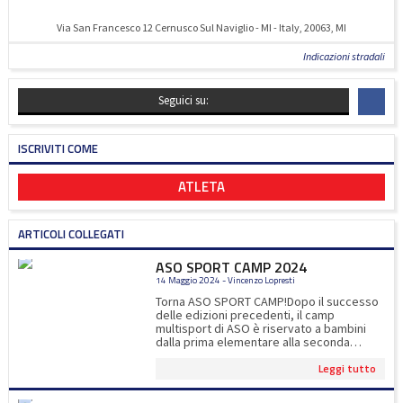
Via San Francesco 12 Cernusco Sul Naviglio - MI - Italy, 20063, MI
Indicazioni stradali
Seguici su:
ISCRIVITI COME
ATLETA
ARTICOLI COLLEGATI
ASO SPORT CAMP 2024
14 Maggio 2024 - Vincenzo Lopresti
Torna ASO SPORT CAMP!Dopo il successo
delle edizioni precedenti, il camp
multisport di ASO è riservato a bambini
dalla prima elementare alla seconda
media.Oltre gli 8 sport proposti, ci
Leggi tutto
saranno esperti di calcio, tennis, padel e
ultimate ad impreziosire l'esperienza
sportiva dei nostri iscritti!Per iscrizioni