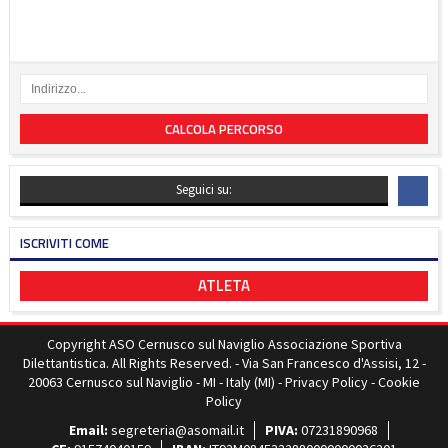
CALCOLA PERCORSO
Seguici su:
ISCRIVITI COME
ATLETA
Copyright ASO Cernusco sul Naviglio Associazione Sportiva
Dilettantistica. All Rights Reserved. - Via San Francesco d'Assisi, 12 -
20063 Cernusco sul Naviglio - MI - Italy (MI) -
Privacy Policy
-
Cookie
Policy
Email:
segreteria@asomail.it
PIVA:
07231890968