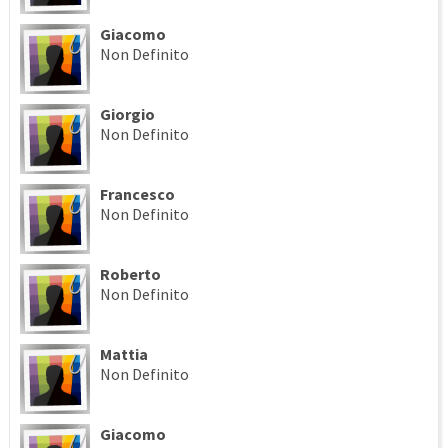
Giacomo
Non Definito
Giorgio
Non Definito
Francesco
Non Definito
Roberto
Non Definito
Mattia
Non Definito
Giacomo