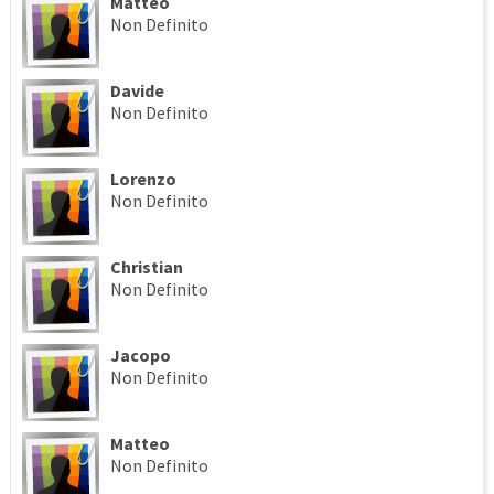
Matteo
Non Definito
Davide
Non Definito
Lorenzo
Non Definito
Christian
Non Definito
Jacopo
Non Definito
Matteo
Non Definito