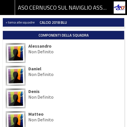
ASO CERNUSCO SUL NAVIGLIO ASSOCIAZIONE SPORTIVA DILETTANTISTICA
CALCIO 2018 BLU
« torna alle squadre
COMPONENTI DELLA SQUADRA
Alessandro
Non Definito
Daniel
Non Definito
Denis
Non Definito
Matteo
Non Definito