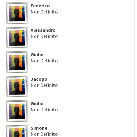
Federico
Non Definito
Alessandro
Non Definito
Giulio
Non Definito
Jacopo
Non Definito
Giulio
Non Definito
Simone
Non Definito