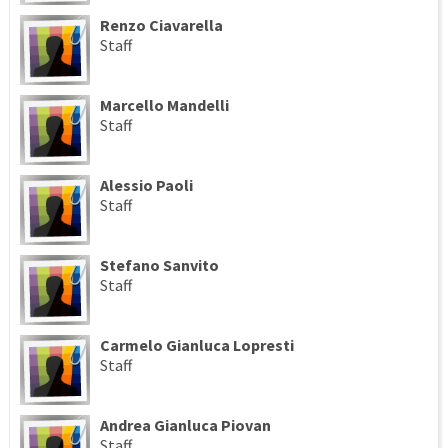
Renzo Ciavarella
Staff
Marcello Mandelli
Staff
Alessio Paoli
Staff
Stefano Sanvito
Staff
Carmelo Gianluca Lopresti
Staff
Andrea Gianluca Piovan
Staff