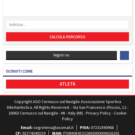
CALCOLA PERCORSO
Seguici su:
ISCRIVITI COME
ATLETA
Copyright ASO Cernusco sul Naviglio Associazione Sportiva
Dilettantistica. All Rights Reserved. - Via San Francesco d'Assisi, 12 -
20063 Cernusco sul Naviglio - MI - Italy (MI) -
Privacy Policy
-
Cookie
Policy
Email:
segreteria@asomail.it
PIVA:
07231890968
CF:
91574040159
IBAN:
IT93M0845332880000000026201