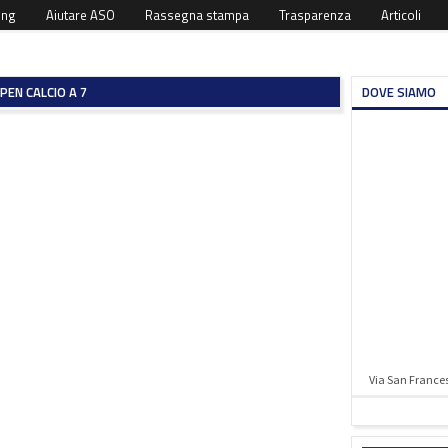
ing
Aiutare ASO
Rassegna stampa
Trasparenza
Articoli
PEN CALCIO A 7
DOVE SIAMO
Via San Francesc