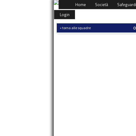
Home
Società
Safeguard
Login
O
« torna alle squadre