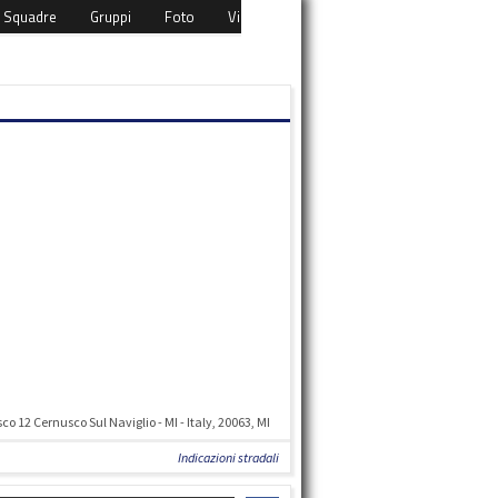
Squadre
Gruppi
Foto
Video
Eventi
Download
Cont
o 12 Cernusco Sul Naviglio - MI - Italy, 20063, MI
Indicazioni stradali