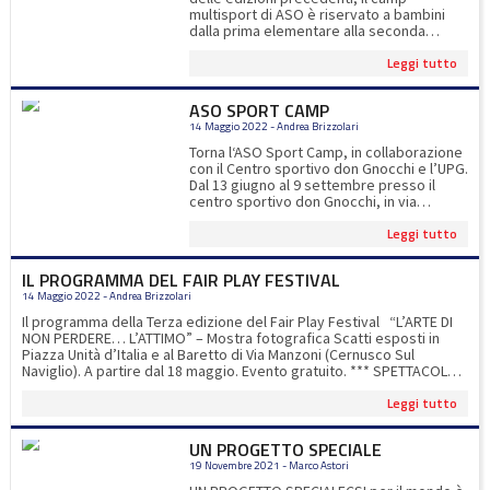
multisport di ASO è riservato a bambini
dalla prima elementare alla seconda
media.Oltre gli 8 sport proposti, ci
Leggi tutto
saranno esperti di calcio, tennis, padel e
ultimate ad impreziosire l'esperienza
sportiva dei nostri iscritti!Per iscrizioni
ASO SPORT CAMP
www.asocernusco.itper info
14 Maggio 2022 - Andrea Brizzolari
asosportcamp@gmail.com
Torna l‘ASO Sport Camp, in collaborazione
con il Centro sportivo don Gnocchi e l’UPG.
Dal 13 giugno al 9 settembre presso il
centro sportivo don Gnocchi, in via
Manzoni a Cernusco. Le novità di
Leggi tutto
quest'anno: corsi di padel e il pranzo
compreso nella quota d'iscrizione.Ogni
settimana i bambini potranno
IL PROGRAMMA DEL FAIR PLAY FESTIVAL
sperimentare 12 sport diversi, compresi il
14 Maggio 2022 - Andrea Brizzolari
padel e la piscina Quest’anno presentiamo
un ASO SPORT CAMP in formato maxi per
Il programma della Terza edizione del Fair Play Festival “L’ARTE DI
soddisfare la voglia dei nostri bambini e
NON PERDERE… L’ATTIMO” – Mostra fotografica Scatti esposti in
ragazzi di amicizia, divertimento e libertà.
Piazza Unità d’Italia e al Baretto di Via Manzoni (Cernusco Sul
Si parte il 13 giugno e si prosegue fino al 9
Naviglio). A partire dal 18 maggio. Evento gratuito. *** SPETTACOLO-
settembre. luglio. Sette settimane di
INTERVISTA A CESARE GALIMBERTI CinemaTeatro Agorà 24 maggio -
sport e gioco all’aria aperta. Iscrizione a
Leggi tutto
ore 21 Evento gratuito con prenotazione obbligatoria. Con la
numero chiuso Periodo 13 Giugno – 9
partecipazione di Carlo Genta, Giorgio Teruzzi e Casera Galimberti
settembreOrari & Attività: 8.00 – 9.00
*** FAIR PLAY FINANZIARIO Auditorium della BCC Banca di Credito
UN PROGETTO SPECIALE
accoglienza9.00 -16.30 attività16.30-17.00
Cooperativo, Via Giovanni Bosco, Carugate 25 maggio - ore 18.30
uscita per info
asosportcamp@gmail.com
19 Novembre 2021 - Marco Astori
Evento gratuito con prenotazione obbligatoria. Con la
partecipazione di Marco Bellinazzo, Giovanni Capuano, Carlo Genta,