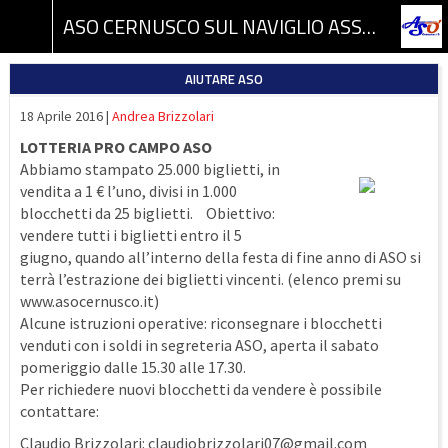
ASO CERNUSCO SUL NAVIGLIO ASSOCIAZIONE SPORTIVA DILETTANTISTICA
AIUTARE ASO
18 Aprile 2016 |
Andrea Brizzolari
LOTTERIA PRO CAMPO ASO
Abbiamo stampato 25.000 biglietti, in
vendita a 1 € l’uno, divisi in 1.000
blocchetti da 25 biglietti. Obiettivo:
vendere tutti i biglietti entro il 5
giugno, quando all’interno della festa di fine anno di ASO si
terrà l’estrazione dei biglietti vincenti. (elenco premi su
www.asocernusco.it)
Alcune istruzioni operative: riconsegnare i blocchetti
venduti con i soldi in segreteria ASO, aperta il sabato
pomeriggio dalle 15.30 alle 17.30.
Per richiedere nuovi blocchetti da vendere è possibile
contattare:
Claudio Brizzolari:
claudiobrizzolari07@gmail.com