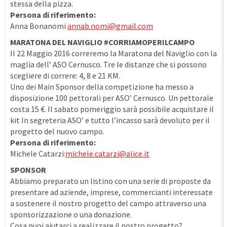
stessa della pizza.
Persona di riferimento:
Anna Bonanomi
annab.nomi@gmail.com
MARATONA DEL NAVIGLIO #CORRIAMOPERILCAMPO
Il 22 Maggio 2016 correremo la Maratona del Naviglio con la
maglia dell’ ASO Cernusco. Tre le distanze che si possono
scegliere di correre: 4, 8 e 21 KM.
Uno dei Main Sponsor della competizione ha messo a
disposizione 100 pettorali per ASO’ Cernusco. Un pettorale
costa 15 €. Il sabato pomeriggio sarà possibile acquistare il
kit In segreteria ASO’ e tutto l’incasso sarà devoluto per il
progetto del nuovo campo.
Persona di riferimento:
Michele Catarzi:
michele.catarzi@alice.it
SPONSOR
Abbiamo preparato un listino con una serie di proposte da
presentare ad aziende, imprese, commercianti interessate
a sostenere il nostro progetto del campo attraverso una
sponsorizzazione o una donazione.
Cosa puoi aiutarci a realizzare il nostro progetto?