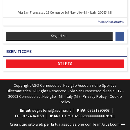
Via San Francesco 12 Cernusco Sul Naviglio - MI - Italy, 20063, MI
Indicazioni stradali
Seguici su:
ISCRIVITI COME
ATLETA
Copyright ASO Cernusco sul Naviglio Associazione Sportiva
Dilettantistica. All Rights Reserved. - Via San Francesco d'Assisi, 12 -
20063 Cernusco sul Naviglio - MI - Italy (MI) -
Privacy Policy
-
Cookie
Policy
Email:
segreteria@asomail.it
PIVA:
07231890968
CF:
91574040159
IBAN:
IT93M0845332880000000026201
Crea il tuo sito web per la tua associazione con
TeamArtist.com
.