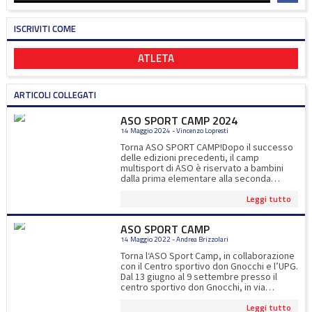
ISCRIVITI COME
ATLETA
ARTICOLI COLLEGATI
ASO SPORT CAMP 2024
14 Maggio 2024 - Vincenzo Lopresti
Torna ASO SPORT CAMP!Dopo il successo
delle edizioni precedenti, il camp
multisport di ASO è riservato a bambini
dalla prima elementare alla seconda
media.Oltre gli 8 sport proposti, ci
Leggi tutto
saranno esperti di calcio, tennis, padel e
ultimate ad impreziosire l'esperienza
sportiva dei nostri iscritti!Per iscrizioni
ASO SPORT CAMP
www.asocernusco.itper info
14 Maggio 2022 - Andrea Brizzolari
asosportcamp@gmail.com
Torna l‘ASO Sport Camp, in collaborazione
con il Centro sportivo don Gnocchi e l’UPG.
Dal 13 giugno al 9 settembre presso il
centro sportivo don Gnocchi, in via
Manzoni a Cernusco. Le novità di
Leggi tutto
quest'anno: corsi di padel e il pranzo