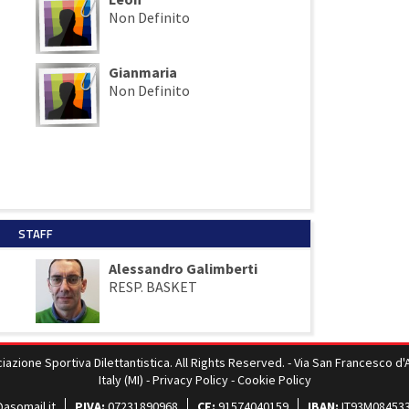
Non Definito
Gianmaria
Non Definito
STAFF
Alessandro Galimberti
RESP. BASKET
zione Sportiva Dilettantistica. All Rights Reserved. - Via San Francesco d'Ass
Italy (MI) -
Privacy Policy
-
Cookie Policy
asomail.it
PIVA:
07231890968
CF:
91574040159
IBAN:
IT93M08453