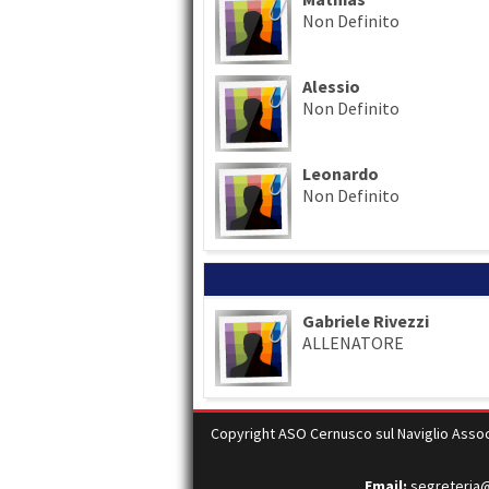
Non Definito
Alessio
Non Definito
Leonardo
Non Definito
Gabriele Rivezzi
ALLENATORE
Copyright ASO Cernusco sul Naviglio Associa
Email:
segreteria@