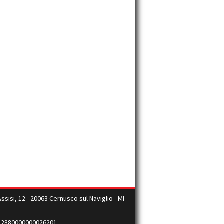
isi, 12 - 20063 Cernusco sul Naviglio - MI -
32880000000026201