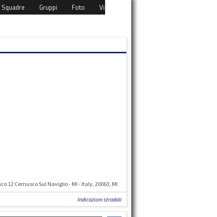
Squadre
Gruppi
Foto
Video
Eventi
Download
Cont
o 12 Cernusco Sul Naviglio - MI - Italy, 20063, MI
Indicazioni stradali