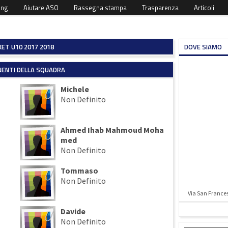
ing
Aiutare ASO
Rassegna stampa
Trasparenza
Articoli
ET U10 2017 2018
DOVE SIAMO
ENTI DELLA SQUADRA
Michele
Non Definito
Ahmed Ihab Mahmoud Moha
med
Non Definito
Tommaso
Non Definito
Via San Francesc
Davide
Non Definito