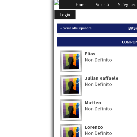
Home
Società
Safeguard
Login
BASK
« torna alle squadre
COMPON
Elias
Non Definito
Julian Raffaele
Non Definito
Matteo
Non Definito
Lorenzo
Non Definito