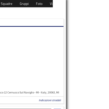
Squadre
Gruppi
Foto
Video
Eventi
Download
Cont
o 12 Cernusco Sul Naviglio - MI - Italy, 20063, MI
Indicazioni stradali