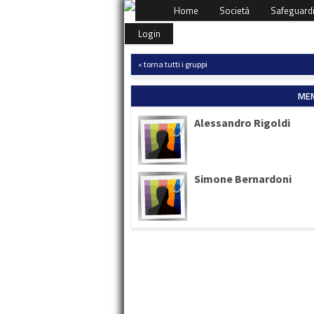
Home
Società
Safeguard
Login
« torna tutti i gruppi
MEM
Alessandro Rigoldi
Simone Bernardoni