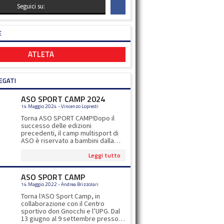
Seguici su:
E
ATLETA
EGATI
ASO SPORT CAMP 2024
14 Maggio 2024 - Vincenzo Lopresti
Torna ASO SPORT CAMP!Dopo il
successo delle edizioni
precedenti, il camp multisport di
ASO è riservato a bambini dalla
prima elementare alla seconda
Leggi tutto
media.Oltre gli 8 sport proposti, ci
saranno esperti di calcio, tennis,
padel e ultimate ad impreziosire
ASO SPORT CAMP
l'esperienza sportiva dei nostri
14 Maggio 2022 - Andrea Brizzolari
iscritti!Per iscrizioni
www.asocernusco.itper info
Torna l‘ASO Sport Camp, in
asosportcamp@gmail.com
collaborazione con il Centro
sportivo don Gnocchi e l’UPG. Dal
13 giugno al 9 settembre presso il