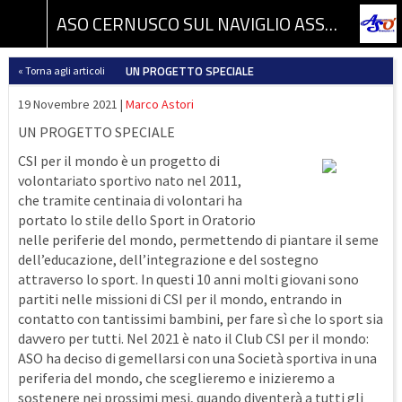
ASO CERNUSCO SUL NAVIGLIO ASSOCIAZIONE SPORTIVA DILETTANTISTICA
UN PROGETTO SPECIALE
« Torna agli articoli
19 Novembre 2021 |
Marco Astori
UN PROGETTO SPECIALE
CSI per il mondo è un progetto di
volontariato sportivo nato nel 2011,
che tramite centinaia di volontari ha
portato lo stile dello Sport in Oratorio
nelle periferie del mondo, permettendo di piantare il seme
dell’educazione, dell’integrazione e del sostegno
attraverso lo sport. In questi 10 anni molti giovani sono
partiti nelle missioni di CSI per il mondo, entrando in
contatto con tantissimi bambini, per fare sì che lo sport sia
davvero per tutti. Nel 2021 è nato il Club CSI per il mondo:
ASO ha deciso di gemellarsi con una Società sportiva in una
periferia del mondo, che sceglieremo e inizieremo a
sostenere nei prossimi mesi, quando diventerà a tutti gli