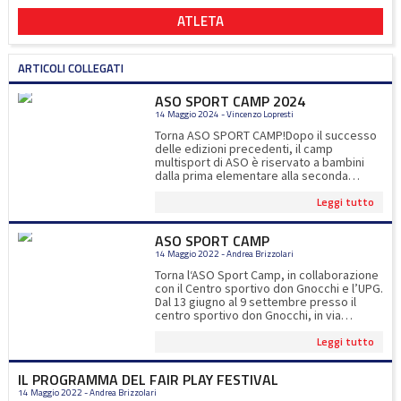
ATLETA
ARTICOLI COLLEGATI
ASO SPORT CAMP 2024
14 Maggio 2024 - Vincenzo Lopresti
Torna ASO SPORT CAMP!Dopo il successo
delle edizioni precedenti, il camp
multisport di ASO è riservato a bambini
dalla prima elementare alla seconda
media.Oltre gli 8 sport proposti, ci
Leggi tutto
saranno esperti di calcio, tennis, padel e
ultimate ad impreziosire l'esperienza
sportiva dei nostri iscritti!Per iscrizioni
ASO SPORT CAMP
www.asocernusco.itper info
14 Maggio 2022 - Andrea Brizzolari
asosportcamp@gmail.com
Torna l‘ASO Sport Camp, in collaborazione
con il Centro sportivo don Gnocchi e l’UPG.
Dal 13 giugno al 9 settembre presso il
centro sportivo don Gnocchi, in via
Manzoni a Cernusco. Le novità di
Leggi tutto
quest'anno: corsi di padel e il pranzo
compreso nella quota d'iscrizione.Ogni
settimana i bambini potranno
IL PROGRAMMA DEL FAIR PLAY FESTIVAL
sperimentare 12 sport diversi, compresi il
14 Maggio 2022 - Andrea Brizzolari
padel e la piscina Quest’anno presentiamo