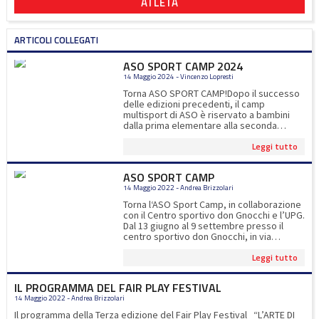
ATLETA
ARTICOLI COLLEGATI
ASO SPORT CAMP 2024
14 Maggio 2024 - Vincenzo Lopresti
Torna ASO SPORT CAMP!Dopo il successo
delle edizioni precedenti, il camp
multisport di ASO è riservato a bambini
dalla prima elementare alla seconda
media.Oltre gli 8 sport proposti, ci
Leggi tutto
saranno esperti di calcio, tennis, padel e
ultimate ad impreziosire l'esperienza
sportiva dei nostri iscritti!Per iscrizioni
ASO SPORT CAMP
www.asocernusco.itper info
14 Maggio 2022 - Andrea Brizzolari
asosportcamp@gmail.com
Torna l‘ASO Sport Camp, in collaborazione
con il Centro sportivo don Gnocchi e l’UPG.
Dal 13 giugno al 9 settembre presso il
centro sportivo don Gnocchi, in via
Manzoni a Cernusco. Le novità di
Leggi tutto
quest'anno: corsi di padel e il pranzo
compreso nella quota d'iscrizione.Ogni
settimana i bambini potranno
IL PROGRAMMA DEL FAIR PLAY FESTIVAL
sperimentare 12 sport diversi, compresi il
14 Maggio 2022 - Andrea Brizzolari
padel e la piscina Quest’anno presentiamo
un ASO SPORT CAMP in formato maxi per
Il programma della Terza edizione del Fair Play Festival “L’ARTE DI