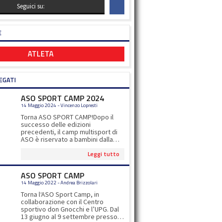
Seguici su:
E
ATLETA
EGATI
ASO SPORT CAMP 2024
14 Maggio 2024 - Vincenzo Lopresti
Torna ASO SPORT CAMP!Dopo il
successo delle edizioni
precedenti, il camp multisport di
ASO è riservato a bambini dalla
prima elementare alla seconda
Leggi tutto
media.Oltre gli 8 sport proposti, ci
saranno esperti di calcio, tennis,
padel e ultimate ad impreziosire
ASO SPORT CAMP
l'esperienza sportiva dei nostri
14 Maggio 2022 - Andrea Brizzolari
iscritti!Per iscrizioni
www.asocernusco.itper info
Torna l‘ASO Sport Camp, in
asosportcamp@gmail.com
collaborazione con il Centro
sportivo don Gnocchi e l’UPG. Dal
13 giugno al 9 settembre presso il