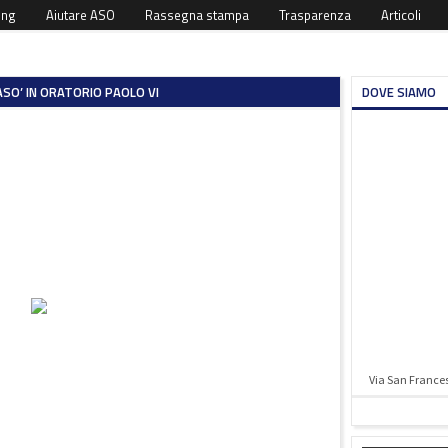
ing
Aiutare ASO
Rassegna stampa
Trasparenza
Articoli
SO’ IN ORATORIO PAOLO VI
DOVE SIAMO
Via San Francesc