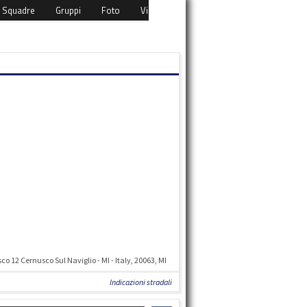
Squadre
Gruppi
Foto
Video
Eventi
Download
Cont
o 12 Cernusco Sul Naviglio - MI - Italy, 20063, MI
Indicazioni stradali