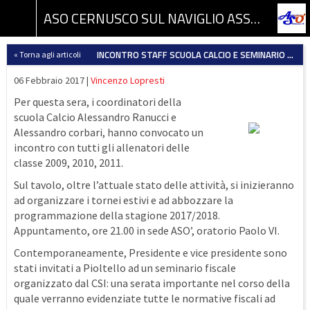
ASO CERNUSCO SUL NAVIGLIO ASSOCIAZIONE SPORTIVA DILETTANTISTICA
INCONTRO STAFF SCUOLA CALCIO E SEMINARIO FISCALE
« Torna agli articoli
06 Febbraio 2017 |
Vincenzo Lopresti
Per questa sera, i coordinatori della
scuola Calcio Alessandro Ranucci e
Alessandro corbari, hanno convocato un
incontro con tutti gli allenatori delle
classe 2009, 2010, 2011.
Sul tavolo, oltre l’attuale stato delle attività, si inizieranno
ad organizzare i tornei estivi e ad abbozzare la
programmazione della stagione 2017/2018.
Appuntamento, ore 21.00 in sede ASO’, oratorio Paolo VI.
Contemporaneamente, Presidente e vice presidente sono
stati invitati a Pioltello ad un seminario fiscale
organizzato dal CSI: una serata importante nel corso della
quale verranno evidenziate tutte le normative fiscali ad