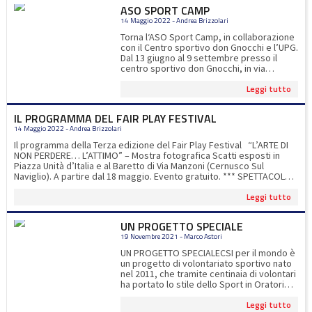
sportiva dei nostri iscritti!Per iscrizioni
ASO SPORT CAMP
www.asocernusco.itper info
14 Maggio 2022 - Andrea Brizzolari
asosportcamp@gmail.com
Torna l‘ASO Sport Camp, in collaborazione
con il Centro sportivo don Gnocchi e l’UPG.
Dal 13 giugno al 9 settembre presso il
centro sportivo don Gnocchi, in via
Manzoni a Cernusco. Le novità di
Leggi tutto
quest'anno: corsi di padel e il pranzo
compreso nella quota d'iscrizione.Ogni
settimana i bambini potranno
IL PROGRAMMA DEL FAIR PLAY FESTIVAL
sperimentare 12 sport diversi, compresi il
14 Maggio 2022 - Andrea Brizzolari
padel e la piscina Quest’anno presentiamo
un ASO SPORT CAMP in formato maxi per
Il programma della Terza edizione del Fair Play Festival “L’ARTE DI
soddisfare la voglia dei nostri bambini e
NON PERDERE… L’ATTIMO” – Mostra fotografica Scatti esposti in
ragazzi di amicizia, divertimento e libertà.
Piazza Unità d’Italia e al Baretto di Via Manzoni (Cernusco Sul
Si parte il 13 giugno e si prosegue fino al 9
Naviglio). A partire dal 18 maggio. Evento gratuito. *** SPETTACOLO-
settembre. luglio. Sette settimane di
INTERVISTA A CESARE GALIMBERTI CinemaTeatro Agorà 24 maggio -
sport e gioco all’aria aperta. Iscrizione a
Leggi tutto
ore 21 Evento gratuito con prenotazione obbligatoria. Con la
numero chiuso Periodo 13 Giugno – 9
partecipazione di Carlo Genta, Giorgio Teruzzi e Casera Galimberti
settembreOrari & Attività: 8.00 – 9.00
*** FAIR PLAY FINANZIARIO Auditorium della BCC Banca di Credito
UN PROGETTO SPECIALE
accoglienza9.00 -16.30 attività16.30-17.00
Cooperativo, Via Giovanni Bosco, Carugate 25 maggio - ore 18.30
uscita per info
asosportcamp@gmail.com
19 Novembre 2021 - Marco Astori
Evento gratuito con prenotazione obbligatoria. Con la
partecipazione di Marco Bellinazzo, Giovanni Capuano, Carlo Genta,
UN PROGETTO SPECIALECSI per il mondo è
Pierpaolo Marino. *** L’ALTRO RACCONTO. Università Cattolica del
un progetto di volontariato sportivo nato
Sacro Cuore di Milano - Aula Pio XI 26 maggio - ore 17.00 Evento
nel 2011, che tramite centinaia di volontari
gratuito con prenotazione obbligatoria. Con la partecipazione della
ha portato lo stile dello Sport in Oratorio
Prof.ssa Paola Abbiezzi, del Prof. Piermarco Aroldi, di Claudio
nelle periferie del mondo, permettendo di
Arrigoni, di Gian Marco Duina, di Paolo Marelli e Andrea Brizzolari.
Leggi tutto
piantare il seme dell’educazione,