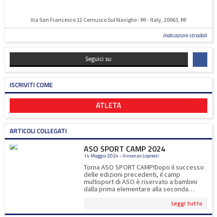
Via San Francesco 12 Cernusco Sul Naviglio - MI - Italy, 20063, MI
Indicazioni stradali
Seguici su:
ISCRIVITI COME
ATLETA
ARTICOLI COLLEGATI
ASO SPORT CAMP 2024
14 Maggio 2024 - Vincenzo Lopresti
Torna ASO SPORT CAMP!Dopo il successo
delle edizioni precedenti, il camp
multisport di ASO è riservato a bambini
dalla prima elementare alla seconda
media.Oltre gli 8 sport proposti, ci
Leggi tutto
saranno esperti di calcio, tennis, padel e
ultimate ad impreziosire l'esperienza