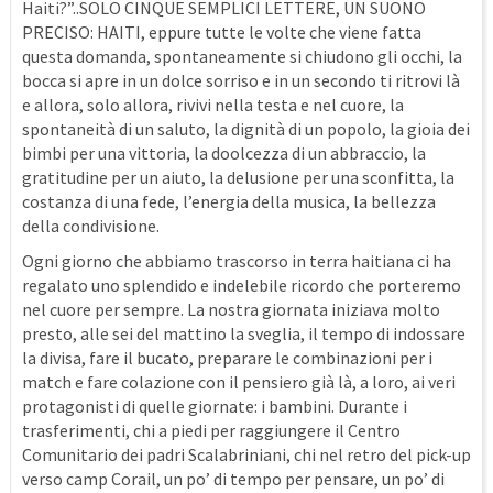
Haiti?”..SOLO CINQUE SEMPLICI LETTERE, UN SUONO
PRECISO: HAITI, eppure tutte le volte che viene fatta
questa domanda, spontaneamente si chiudono gli occhi, la
bocca si apre in un dolce sorriso e in un secondo ti ritrovi là
e allora, solo allora, rivivi nella testa e nel cuore, la
spontaneità di un saluto, la dignità di un popolo, la gioia dei
bimbi per una vittoria, la doolcezza di un abbraccio, la
gratitudine per un aiuto, la delusione per una sconfitta, la
costanza di una fede, l’energia della musica, la bellezza
della condivisione.
Ogni giorno che abbiamo trascorso in terra haitiana ci ha
regalato uno splendido e indelebile ricordo che porteremo
nel cuore per sempre. La nostra giornata iniziava molto
presto, alle sei del mattino la sveglia, il tempo di indossare
la divisa, fare il bucato, preparare le combinazioni per i
match e fare colazione con il pensiero già là, a loro, ai veri
protagonisti di quelle giornate: i bambini. Durante i
trasferimenti, chi a piedi per raggiungere il Centro
Comunitario dei padri Scalabriniani, chi nel retro del pick-up
verso camp Corail, un po’ di tempo per pensare, un po’ di