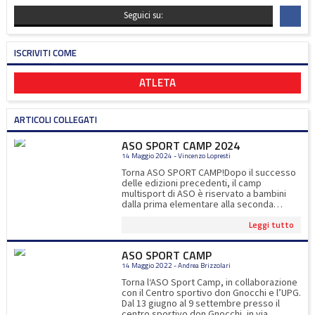
Seguici su:
ISCRIVITI COME
ATLETA
ARTICOLI COLLEGATI
ASO SPORT CAMP 2024
14 Maggio 2024 - Vincenzo Lopresti
Torna ASO SPORT CAMP!Dopo il successo
delle edizioni precedenti, il camp
multisport di ASO è riservato a bambini
dalla prima elementare alla seconda
media.Oltre gli 8 sport proposti, ci
Leggi tutto
saranno esperti di calcio, tennis, padel e
ultimate ad impreziosire l'esperienza
sportiva dei nostri iscritti!Per iscrizioni
ASO SPORT CAMP
www.asocernusco.itper info
14 Maggio 2022 - Andrea Brizzolari
asosportcamp@gmail.com
Torna l‘ASO Sport Camp, in collaborazione
con il Centro sportivo don Gnocchi e l’UPG.
Dal 13 giugno al 9 settembre presso il
centro sportivo don Gnocchi, in via