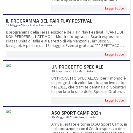
Manzoni a Cernusco. Le novità di
Leggi tutto
quest'anno: corsi di padel e il pranzo
compreso nella quota d'iscrizione.Ogni
settimana i bambini potranno
IL PROGRAMMA DEL FAIR PLAY FESTIVAL
sperimentare 12 sport diversi, compresi il
14 Maggio 2022 - Andrea Brizzolari
padel e la piscina Quest’anno presentiamo
un ASO SPORT CAMP in formato maxi per
Il programma della Terza edizione del Fair Play Festival “L’ARTE DI
soddisfare la voglia dei nostri bambini e
NON PERDERE… L’ATTIMO” – Mostra fotografica Scatti esposti in
ragazzi di amicizia, divertimento e libertà.
Piazza Unità d’Italia e al Baretto di Via Manzoni (Cernusco Sul
Si parte il 13 giugno e si prosegue fino al 9
Naviglio). A partire dal 18 maggio. Evento gratuito. *** SPETTACOLO-
settembre. luglio. Sette settimane di
INTERVISTA A CESARE GALIMBERTI CinemaTeatro Agorà 24 maggio -
sport e gioco all’aria aperta. Iscrizione a
Leggi tutto
ore 21 Evento gratuito con prenotazione obbligatoria. Con la
numero chiuso Periodo 13 Giugno – 9
partecipazione di Carlo Genta, Giorgio Teruzzi e Casera Galimberti
settembreOrari & Attività: 8.00 – 9.00
*** FAIR PLAY FINANZIARIO Auditorium della BCC Banca di Credito
UN PROGETTO SPECIALE
accoglienza9.00 -16.30 attività16.30-17.00
Cooperativo, Via Giovanni Bosco, Carugate 25 maggio - ore 18.30
uscita per info
asosportcamp@gmail.com
19 Novembre 2021 - Marco Astori
Evento gratuito con prenotazione obbligatoria. Con la
partecipazione di Marco Bellinazzo, Giovanni Capuano, Carlo Genta,
UN PROGETTO SPECIALECSI per il mondo è
Pierpaolo Marino. *** L’ALTRO RACCONTO. Università Cattolica del
un progetto di volontariato sportivo nato
Sacro Cuore di Milano - Aula Pio XI 26 maggio - ore 17.00 Evento
nel 2011, che tramite centinaia di volontari
gratuito con prenotazione obbligatoria. Con la partecipazione della
ha portato lo stile dello Sport in Oratorio
Prof.ssa Paola Abbiezzi, del Prof. Piermarco Aroldi, di Claudio
nelle periferie del mondo, permettendo di
Arrigoni, di Gian Marco Duina, di Paolo Marelli e Andrea Brizzolari.
Leggi tutto
piantare il seme dell’educazione,
*** I FAIRPLAYERS Torneo-evento di PADEL sul nuovissimo campo del
dell’integrazione e del sostegno
Baretto, presso il Centro Sportivo Don Gnocchi. 26 maggio - ore
attraverso lo sport. In questi 10 anni molti
ASO SPORT CAMP 2021
19.00 Evento gratuito senza prenotazione. Con la partecipazione di
giovani sono partiti nelle missioni di CSI
Alessandro Allara, Nicola Amoruso, Micol Galloni, Gianluca Gazzoli,
16 Maggio 2021 - Andrea Brizzolari
per il mondo, entrando in contatto con
Carlo Genta, Chiara Icardi, Mario Ielpo. *** IL CALCIO NON È PER TUTTI
tantissimi bambini, per fare sì che lo sport
Arriva l'estate e torna l'ASO Sport Camp, in
27 maggio - ore 21 BarettONstage, presso il Baretto del Centro
sia davvero per tutti. Nel 2021 è nato il
collaborazione con il Centro sportivo don
Sportivo Don Gnocchi Evento gratuito con prenotazione
Club CSI per il mondo: ASO ha deciso di