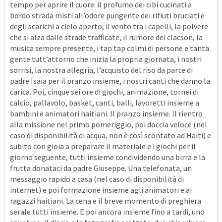
tempo per aprire il cuore: il profumo dei cibi cucinati a
bordo strada misti all’odore pungente dei rifiuti bruciati e
degli scarichi a cielo aperto, il vento tra i capelli, la polvere
che si alza dalle strade trafficate, il rumore dei clacson, la
musica sempre presente, i tap tap colmi di persone e tanta
gente tutt’attorno che inizia la propria giornata, i nostri
sorrisi, la nostra allegria, l’acquisto del riso da parte di
padre Isaia per il pranzo insieme, i nostri canti che danno la
carica. Poi, cinque sei ore di giochi, animazione, tornei di
calcio, pallavolo, basket, canti, balli, lavoretti insieme a
bambini e animatori haitiani. Il pranzo insieme. Il rientro
alla missione nel primo pomeriggio, poi doccia veloce (nel
caso di disponibilità di acqua, non è così scontato ad Haiti) e
subito con gioia a preparare il materiale e i giochi per il
giorno seguente, tutti insieme condividendo una birra e la
frutta donataci da padre Giuseppe. Una telefonata, un
messaggio rapido a casa (nel caso di disponibilità di
internet) e poi formazione insieme agli animatori e ai
ragazzi haitiani. La cena e il breve momento di preghiera
serale tutti insieme. E poi ancora insieme fino a tardi, uno