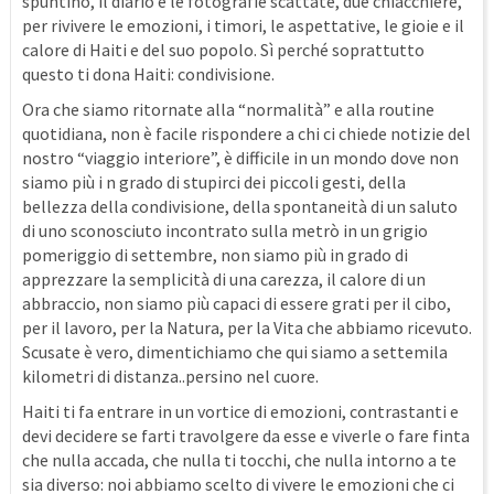
spuntino, il diario e le fotografie scattate, due chiacchiere,
per rivivere le emozioni, i timori, le aspettative, le gioie e il
calore di Haiti e del suo popolo. Sì perché soprattutto
questo ti dona Haiti: condivisione.
Ora che siamo ritornate alla “normalità” e alla routine
quotidiana, non è facile rispondere a chi ci chiede notizie del
nostro “viaggio interiore”, è difficile in un mondo dove non
siamo più i n grado di stupirci dei piccoli gesti, della
bellezza della condivisione, della spontaneità di un saluto
di uno sconosciuto incontrato sulla metrò in un grigio
pomeriggio di settembre, non siamo più in grado di
apprezzare la semplicità di una carezza, il calore di un
abbraccio, non siamo più capaci di essere grati per il cibo,
per il lavoro, per la Natura, per la Vita che abbiamo ricevuto.
Scusate è vero, dimentichiamo che qui siamo a settemila
kilometri di distanza..persino nel cuore.
Haiti ti fa entrare in un vortice di emozioni, contrastanti e
devi decidere se farti travolgere da esse e viverle o fare finta
che nulla accada, che nulla ti tocchi, che nulla intorno a te
sia diverso: noi abbiamo scelto di vivere le emozioni che ci