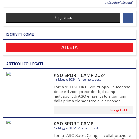
Indicazioni stradali
Seguici su:
ISCRIVITI COME
ATLETA
ARTICOLI COLLEGATI
ASO SPORT CAMP 2024
14 Maggio 2024 - Vincenzo Lopresti
Torna ASO SPORT CAMP!Dopo il successo
delle edizioni precedenti, il camp
multisport di ASO è riservato a bambini
dalla prima elementare alla seconda
media.Oltre gli 8 sport proposti, ci
Leggi tutto
saranno esperti di calcio, tennis, padel e
ultimate ad impreziosire l'esperienza
sportiva dei nostri iscritti!Per iscrizioni
ASO SPORT CAMP
www.asocernusco.itper info
14 Maggio 2022 - Andrea Brizzolari
asosportcamp@gmail.com
Torna l‘ASO Sport Camp, in collaborazione