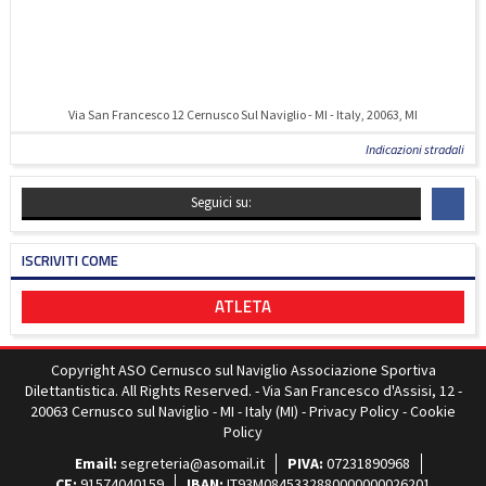
Via San Francesco 12 Cernusco Sul Naviglio - MI - Italy, 20063, MI
Indicazioni stradali
Seguici su:
ISCRIVITI COME
ATLETA
Copyright ASO Cernusco sul Naviglio Associazione Sportiva
Dilettantistica. All Rights Reserved. - Via San Francesco d'Assisi, 12 -
20063 Cernusco sul Naviglio - MI - Italy (MI) -
Privacy Policy
-
Cookie
Policy
Email:
segreteria@asomail.it
PIVA:
07231890968
CF:
91574040159
IBAN:
IT93M0845332880000000026201