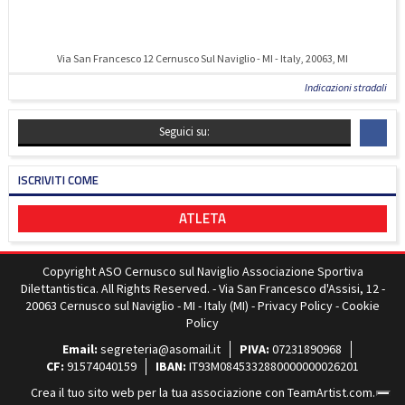
Via San Francesco 12 Cernusco Sul Naviglio - MI - Italy, 20063, MI
Indicazioni stradali
Seguici su:
ISCRIVITI COME
ATLETA
Copyright ASO Cernusco sul Naviglio Associazione Sportiva
Dilettantistica. All Rights Reserved. - Via San Francesco d'Assisi, 12 -
20063 Cernusco sul Naviglio - MI - Italy (MI) -
Privacy Policy
-
Cookie
Policy
Email:
segreteria@asomail.it
PIVA:
07231890968
CF:
91574040159
IBAN:
IT93M0845332880000000026201
Crea il tuo sito web per la tua associazione con
TeamArtist.com
.