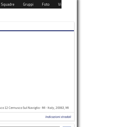
Squadre
Gruppi
Foto
Video
Eventi
Download
Cont
o 12 Cernusco Sul Naviglio - MI - Italy, 20063, MI
Indicazioni stradali