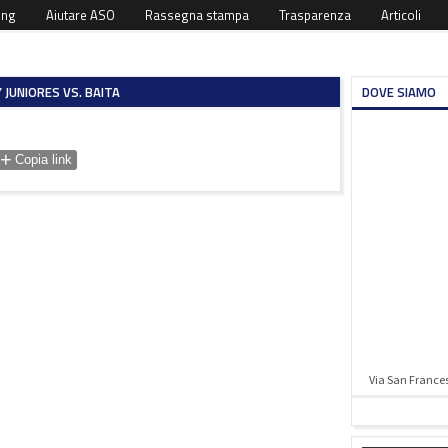
ing
Aiutare ASO
Rassegna stampa
Trasparenza
Articoli
 JUNIORES VS. BAITA
DOVE SIAMO
+
Copia link
Via San Francesc