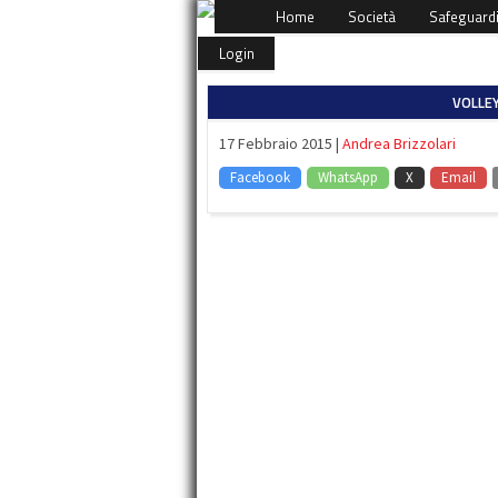
Home
Società
Safeguard
Login
VOLLEY
17 Febbraio 2015 |
Andrea Brizzolari
Facebook
WhatsApp
X
Email