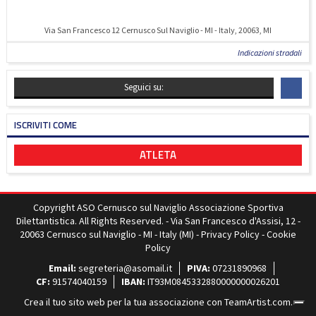
Via San Francesco 12 Cernusco Sul Naviglio - MI - Italy, 20063, MI
Indicazioni stradali
Seguici su:
ISCRIVITI COME
ATLETA
Copyright ASO Cernusco sul Naviglio Associazione Sportiva
Dilettantistica. All Rights Reserved. - Via San Francesco d'Assisi, 12 -
20063 Cernusco sul Naviglio - MI - Italy (MI) -
Privacy Policy
-
Cookie
Policy
Email:
segreteria@asomail.it
PIVA:
07231890968
CF:
91574040159
IBAN:
IT93M0845332880000000026201
Crea il tuo sito web per la tua associazione con
TeamArtist.com
.