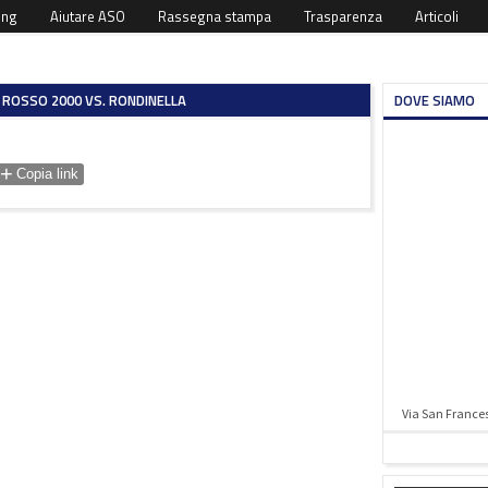
ing
Aiutare ASO
Rassegna stampa
Trasparenza
Articoli
 ROSSO 2000 VS. RONDINELLA
DOVE SIAMO
+
Copia link
Via San Francesc