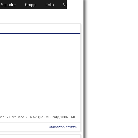
Squadre
Gruppi
Foto
Video
Eventi
Download
Cont
o 12 Cernusco Sul Naviglio - MI - Italy, 20063, MI
Indicazioni stradali