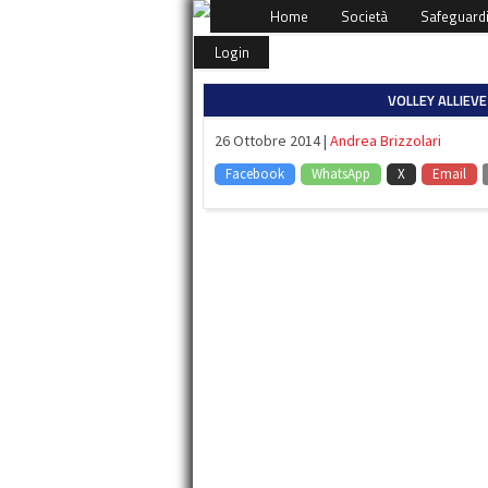
Home
Società
Safeguard
Login
VOLLEY ALLIEVE
26 Ottobre 2014 |
Andrea Brizzolari
Facebook
WhatsApp
X
Email