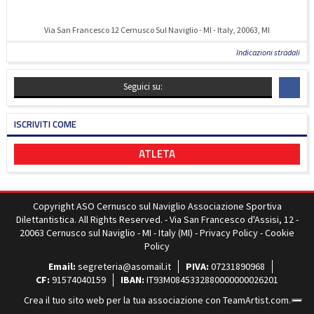
Via San Francesco 12 Cernusco Sul Naviglio - MI - Italy, 20063, MI
Indicazioni stradali
Seguici su:
ISCRIVITI COME
ATLETA
Copyright ASO Cernusco sul Naviglio Associazione Sportiva
Dilettantistica. All Rights Reserved. - Via San Francesco d'Assisi, 12 -
20063 Cernusco sul Naviglio - MI - Italy (MI) -
Privacy Policy
-
Cookie
Policy
Email:
segreteria@asomail.it
PIVA:
07231890968
CF:
91574040159
IBAN:
IT93M0845332880000000026201
Crea il tuo sito web per la tua associazione con
TeamArtist.com
.