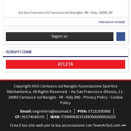
Via San Francesco 12 Cernusco Sul Naviglio - MI - Italy, 20063, MI
Indicazioni stradali
Seguici su:
ISCRIVITI COME
ATLETA
Copyright ASO Cernusco sul Naviglio Associazione Sportiva
Dilettantistica. All Rights Reserved. - Via San Francesco d'Assisi, 12 -
20063 Cernusco sul Naviglio - MI - Italy (MI) -
Privacy Policy
-
Cookie
Policy
Email:
segreteria@asomail.it
PIVA:
07231890968
CF:
91574040159
IBAN:
IT93M0845332880000000026201
Crea il tuo sito web per la tua associazione con
TeamArtist.com
.