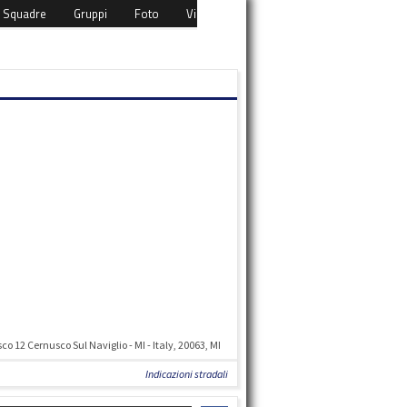
Squadre
Gruppi
Foto
Video
Eventi
Download
Cont
o 12 Cernusco Sul Naviglio - MI - Italy, 20063, MI
Indicazioni stradali