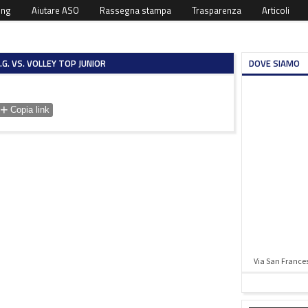
ing
Aiutare ASO
Rassegna stampa
Trasparenza
Articoli
.G. VS. VOLLEY TOP JUNIOR
DOVE SIAMO
+
Copia link
Via San Francesc