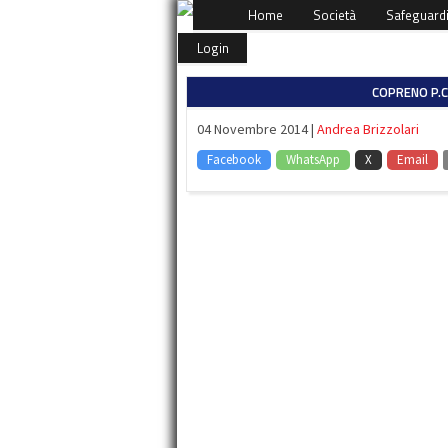
Home
Società
Safeguard
Login
COPRENO P.C
04 Novembre 2014 |
Andrea Brizzolari
Facebook
WhatsApp
X
Email