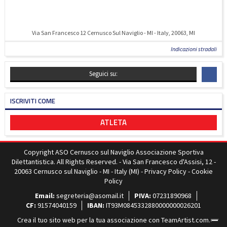
Via San Francesco 12 Cernusco Sul Naviglio - MI - Italy, 20063, MI
Indicazioni stradali
Seguici su:
ISCRIVITI COME
ATLETA
Copyright ASO Cernusco sul Naviglio Associazione Sportiva
Dilettantistica. All Rights Reserved. - Via San Francesco d'Assisi, 12 -
20063 Cernusco sul Naviglio - MI - Italy (MI) -
Privacy Policy
-
Cookie
Policy
Email:
segreteria@asomail.it
PIVA:
07231890968
CF:
91574040159
IBAN:
IT93M0845332880000000026201
Crea il tuo sito web per la tua associazione con
TeamArtist.com
.