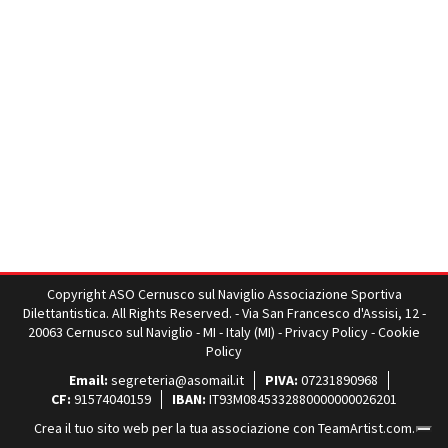
Copyright ASO Cernusco sul Naviglio Associazione Sportiva
Dilettantistica. All Rights Reserved. - Via San Francesco d'Assisi, 12 -
20063 Cernusco sul Naviglio - MI - Italy (MI) -
Privacy Policy
-
Cookie
Policy
Email:
segreteria@asomail.it
PIVA:
07231890968
CF:
91574040159
IBAN:
IT93M0845332880000000026201
Crea il tuo sito web per la tua associazione con
TeamArtist.com
.